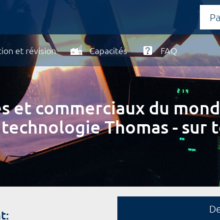
ion et révision
Capacités
FAQ
ires et commerciaux du mond
 technologie Thomas - sur t
D
t: