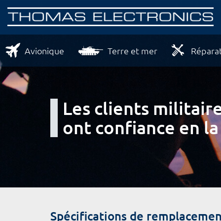
Avionique
Terre et mer
Réparat
Les clients milita
ont confiance en la
Spécifications de remplacemen