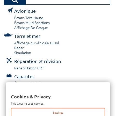
Avionique
Écrans Tête Haute
Écrans Multi Fonctions
Affichage De Casque
Terre et mer
Affichage du véhicule au sol
Radar
Simulation
Réparation et révision
Réhabilitation CRT
Capacités
À propos / Historique
Prestations de service
Carrières
Cookies & Privacy
Contactez nous
This website uses cookies.
Tél: +33-380-600-290
Settings
Télécopieur: +33-380-600-294