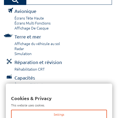
Avionique
Écrans Tête Haute
Écrans Multi Fonctions
Affichage De Casque
Terre et mer
Affichage du véhicule au sol
Radar
Simulation
Réparation et révision
Réhabilitation CRT
Capacités
À propos / Historique
Prestations de service
Carrières
Cookies & Privacy
Contactez nous
This website uses cookies.
Tél: +33-380-600-290
Settings
Télécopieur: +33-380-600-294