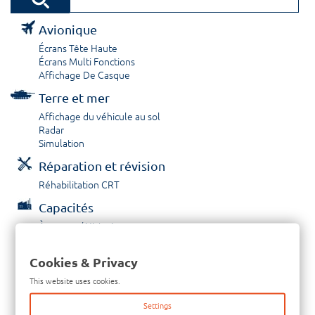
Avionique
Écrans Tête Haute
Écrans Multi Fonctions
Affichage De Casque
Terre et mer
Affichage du véhicule au sol
Radar
Simulation
Réparation et révision
Réhabilitation CRT
Capacités
À propos / Historique
Prestations de service
Carrières
Cookies & Privacy
Contactez nous
This website uses cookies.
Tél: +33-380-600-290
Settings
Télécopieur: +33-380-600-294