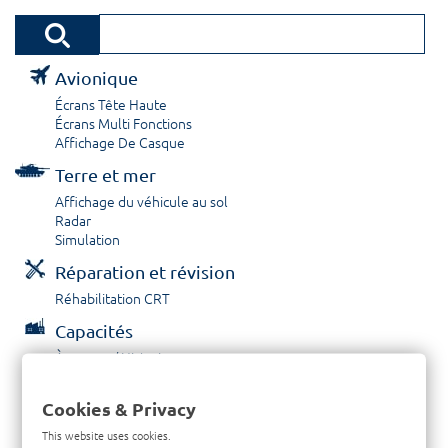
Avionique
Écrans Tête Haute
Écrans Multi Fonctions
Affichage De Casque
Terre et mer
Affichage du véhicule au sol
Radar
Simulation
Réparation et révision
Réhabilitation CRT
Capacités
À propos / Historique
Prestations de service
Carrières
Cookies & Privacy
Contactez nous
This website uses cookies.