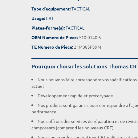
TACTICAL
Type d'equipement:
CRT
Usage:
TACTICAL
Plates-forme(s):
A10-0140-5
OEM Numero de Piece:
21M085P39M
TE Numero de Piece:
Pourquoi choisir les solutions Thomas CR
Nous pouvons faire correspondre vos spécifications
actuel
Développement rapide et prototypage
Nos produits sont garantis pour correspondre à l'aj
performance
Nous offrons des services de réparation et de révisi
composants (comprend les nouveaux CRT)
Nous couvrons les applications CRT militaires et c