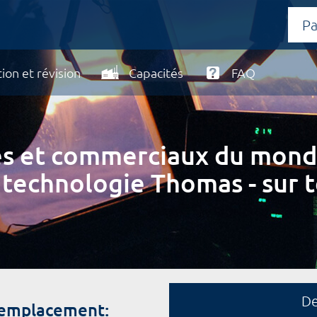
ion et révision
Capacités
FAQ
ires et commerciaux du mond
 technologie Thomas - sur t
D
remplacement: