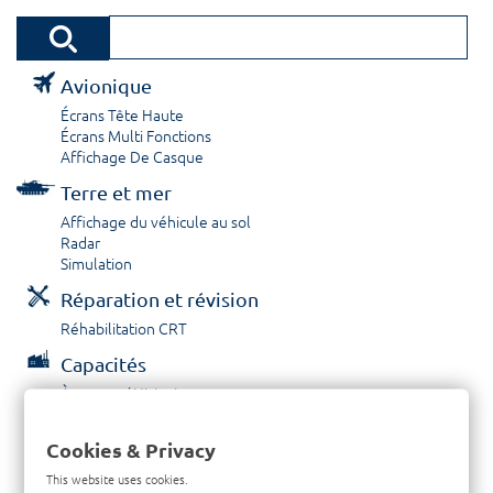
Avionique
Écrans Tête Haute
Écrans Multi Fonctions
Affichage De Casque
Terre et mer
Affichage du véhicule au sol
Radar
Simulation
Réparation et révision
Réhabilitation CRT
Capacités
À propos / Historique
Prestations de service
Carrières
Cookies & Privacy
Contactez nous
This website uses cookies.