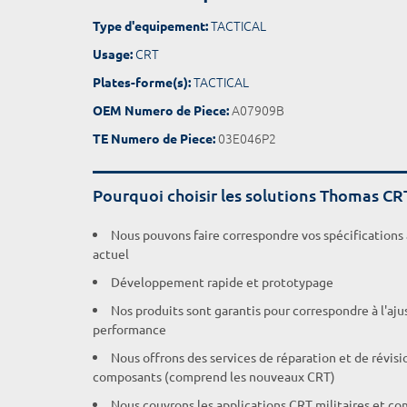
TACTICAL
Type d'equipement:
CRT
Usage:
TACTICAL
Plates-forme(s):
A07909B
OEM Numero de Piece:
03E046P2
TE Numero de Piece:
Pourquoi choisir les solutions Thomas CR
Nous pouvons faire correspondre vos spécifications
actuel
Développement rapide et prototypage
Nos produits sont garantis pour correspondre à l'aj
performance
Nous offrons des services de réparation et de révisi
composants (comprend les nouveaux CRT)
Nous couvrons les applications CRT militaires et c