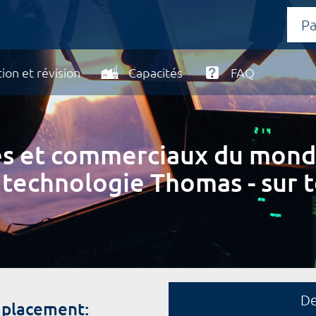
ion et révision
Capacités
FAQ
ires et commerciaux du mond
 technologie Thomas - sur t
D
mplacement: