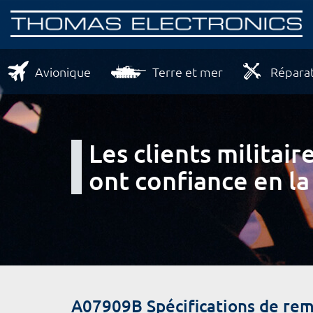
Avionique
Terre et mer
Réparat
Les clients milita
ont confiance en la
A07909B Spécifications de re