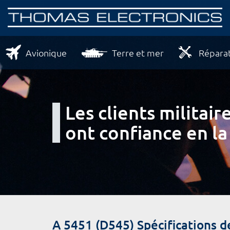
Avionique
Terre et mer
Réparat
Les clients milita
ont confiance en la
A 5451 (D545) Spécifications 