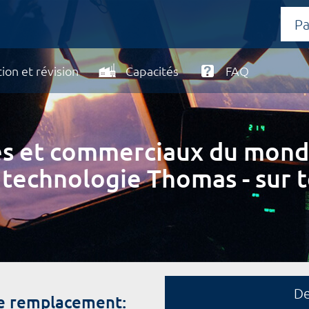
ion et révision
Capacités
FAQ
ires et commerciaux du mond
 technologie Thomas - sur t
D
de remplacement: