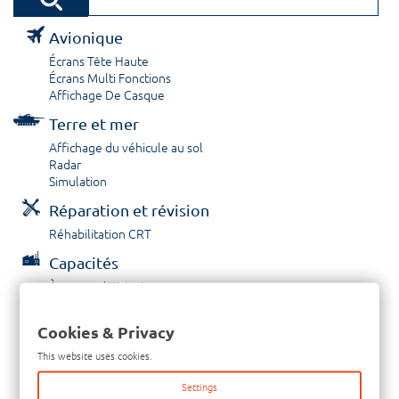
Avionique
Écrans Tête Haute
Écrans Multi Fonctions
Affichage De Casque
Terre et mer
Affichage du véhicule au sol
Radar
Simulation
Réparation et révision
Réhabilitation CRT
Capacités
À propos / Historique
Prestations de service
Carrières
Cookies & Privacy
Contactez nous
This website uses cookies.
Tél: +33-380-600-290
Settings
Télécopieur: +33-380-600-294