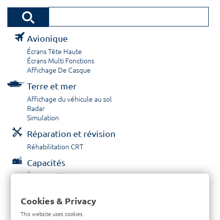
Avionique
Écrans Tête Haute
Écrans Multi Fonctions
Affichage De Casque
Terre et mer
Affichage du véhicule au sol
Radar
Simulation
Réparation et révision
Réhabilitation CRT
Capacités
À propos / Historique
Prestations de service
Carrières
Cookies & Privacy
Contactez nous
This website uses cookies.