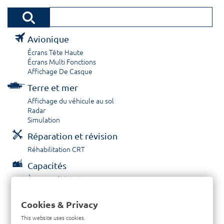
Avionique
Écrans Tête Haute
Écrans Multi Fonctions
Affichage De Casque
Terre et mer
Affichage du véhicule au sol
Radar
Simulation
Réparation et révision
Réhabilitation CRT
Capacités
À propos / Historique
Prestations de service
Carrières
Cookies & Privacy
Contactez nous
This website uses cookies.