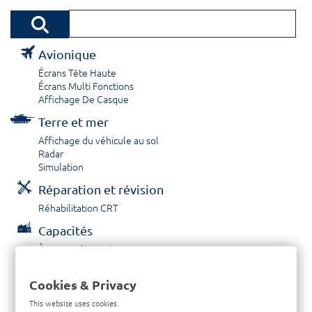
Avionique
Écrans Tête Haute
Écrans Multi Fonctions
Affichage De Casque
Terre et mer
Affichage du véhicule au sol
Radar
Simulation
Réparation et révision
Réhabilitation CRT
Capacités
À propos / Historique
Prestations de service
Carrières
Cookies & Privacy
Contactez nous
This website uses cookies.