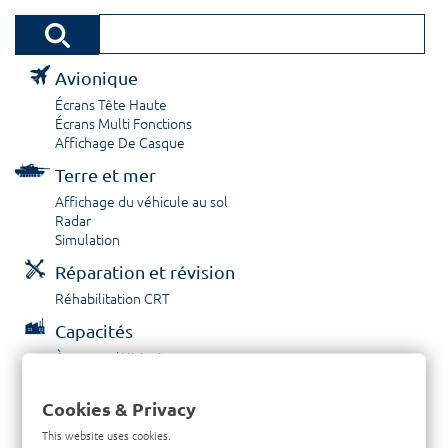
Avionique
Écrans Tête Haute
Écrans Multi Fonctions
Affichage De Casque
Terre et mer
Affichage du véhicule au sol
Radar
Simulation
Réparation et révision
Réhabilitation CRT
Capacités
À propos / Historique
Prestations de service
Carrières
Cookies & Privacy
Contactez nous
This website uses cookies.