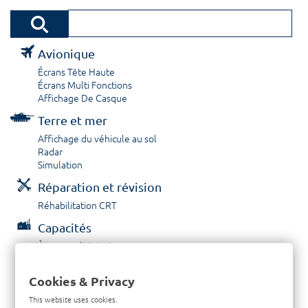
Avionique
Écrans Tête Haute
Écrans Multi Fonctions
Affichage De Casque
Terre et mer
Affichage du véhicule au sol
Radar
Simulation
Réparation et révision
Réhabilitation CRT
Capacités
À propos / Historique
Prestations de service
Carrières
Cookies & Privacy
Contactez nous
This website uses cookies.