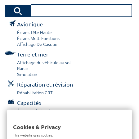
Avionique
Écrans Tête Haute
Écrans Multi Fonctions
Affichage De Casque
Terre et mer
Affichage du véhicule au sol
Radar
Simulation
Réparation et révision
Réhabilitation CRT
Capacités
À propos / Historique
Prestations de service
Carrières
Cookies & Privacy
Contactez nous
This website uses cookies.