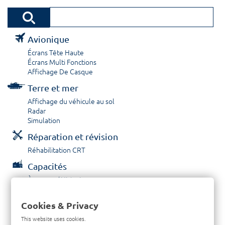
Avionique
Écrans Tête Haute
Écrans Multi Fonctions
Affichage De Casque
Terre et mer
Affichage du véhicule au sol
Radar
Simulation
Réparation et révision
Réhabilitation CRT
Capacités
À propos / Historique
Prestations de service
Carrières
Cookies & Privacy
Contactez nous
This website uses cookies.