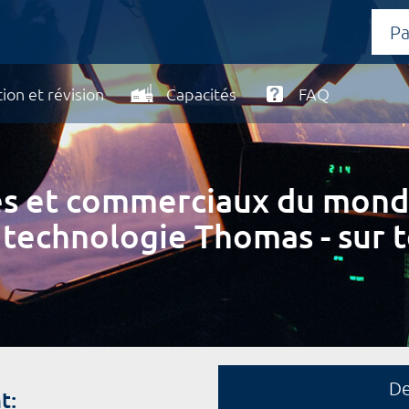
ion et révision
Capacités
FAQ
ires et commerciaux du mond
 technologie Thomas - sur t
D
t: