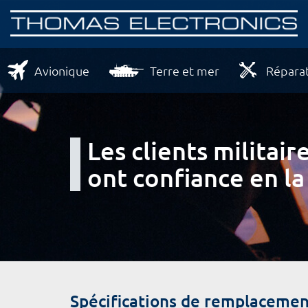
Avionique
Terre et mer
Réparat
Les clients milita
ont confiance en la
Spécifications de remplacemen