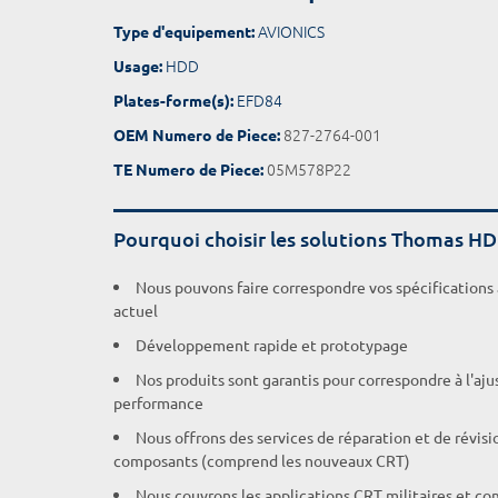
AVIONICS
Type d'equipement:
HDD
Usage:
EFD84
Plates-forme(s):
827-2764-001
OEM Numero de Piece:
05M578P22
TE Numero de Piece:
Pourquoi choisir les solutions Thomas H
Nous pouvons faire correspondre vos spécifications
actuel
Développement rapide et prototypage
Nos produits sont garantis pour correspondre à l'aj
performance
Nous offrons des services de réparation et de révisi
composants (comprend les nouveaux CRT)
Nous couvrons les applications CRT militaires et c