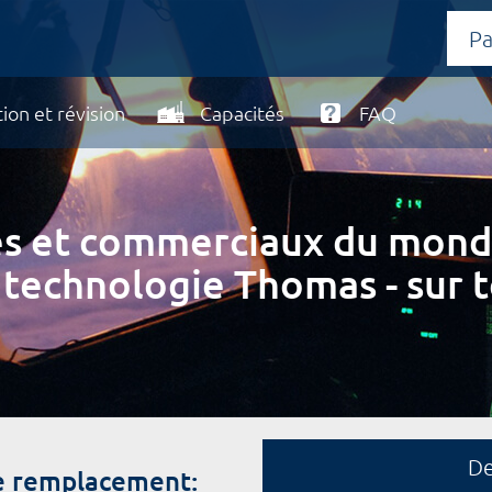
ion et révision
Capacités
FAQ
ires et commerciaux du mond
 technologie Thomas - sur t
D
de remplacement: