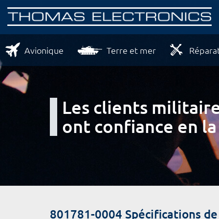
Avionique
Terre et mer
Réparat
Les clients milita
ont confiance en la
801781-0004 Spécifications d