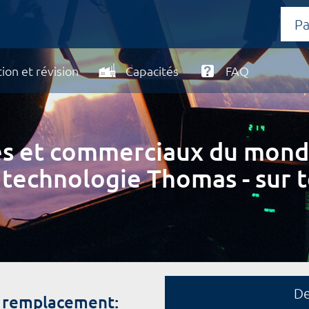
ion et révision
Capacités
FAQ
ires et commerciaux du mond
 technologie Thomas - sur t
D
e remplacement: