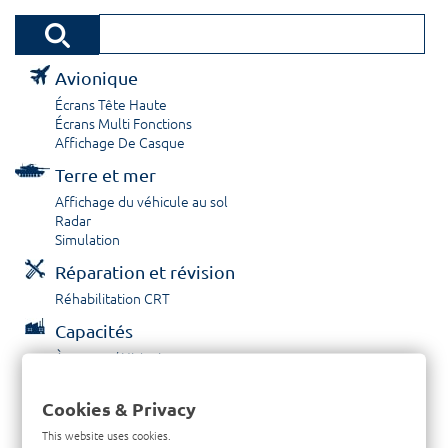
Avionique
Écrans Tête Haute
Écrans Multi Fonctions
Affichage De Casque
Terre et mer
Affichage du véhicule au sol
Radar
Simulation
Réparation et révision
Réhabilitation CRT
Capacités
À propos / Historique
Prestations de service
Carrières
Cookies & Privacy
Contactez nous
This website uses cookies.