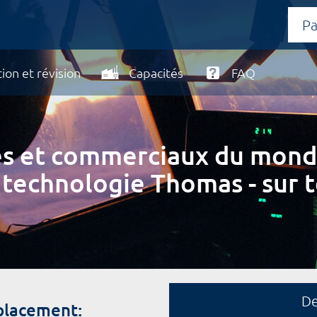
ion et révision
Capacités
FAQ
ires et commerciaux du mond
 technologie Thomas - sur t
D
placement: