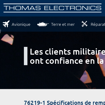
Avionique
Terre et mer
Réparat
Les clients milita
ont confiance en la
76219-1 Spécifications de rem