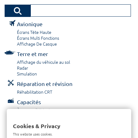
Avionique
Écrans Tête Haute
Écrans Multi Fonctions
Affichage De Casque
Terre et mer
Affichage du véhicule au sol
Radar
Simulation
Réparation et révision
Réhabilitation CRT
Capacités
À propos / Historique
Prestations de service
Carrières
Cookies & Privacy
Contactez nous
This website uses cookies.