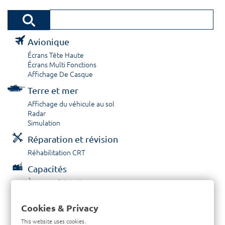
Avionique
Écrans Tête Haute
Écrans Multi Fonctions
Affichage De Casque
Terre et mer
Affichage du véhicule au sol
Radar
Simulation
Réparation et révision
Réhabilitation CRT
Capacités
À propos / Historique
Prestations de service
Carrières
Cookies & Privacy
Contactez nous
This website uses cookies.