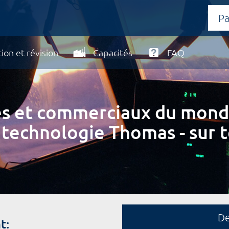
ion et révision
Capacités
FAQ
ires et commerciaux du mond
 technologie Thomas - sur t
D
t: