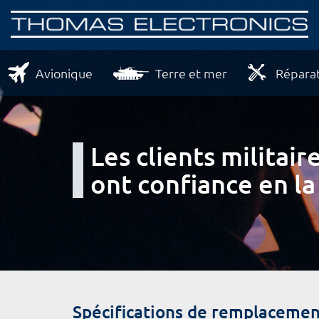
Avionique
Terre et mer
Réparat
Les clients milita
ont confiance en la
Spécifications de remplacemen