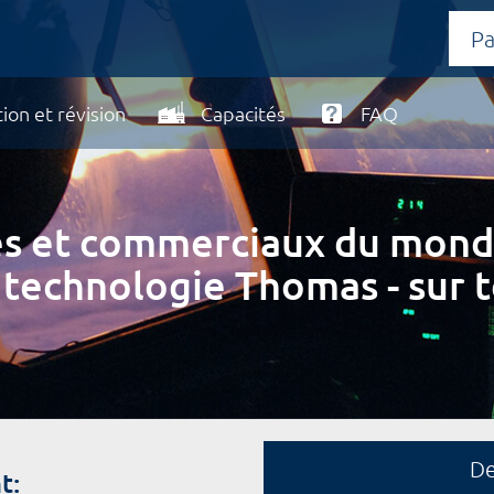
ion et révision
Capacités
FAQ
ires et commerciaux du mond
 technologie Thomas - sur t
D
t: