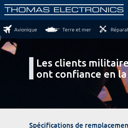
Avionique
Terre et mer
Réparat
Les clients milita
ont confiance en la
Spécifications de remplacemen