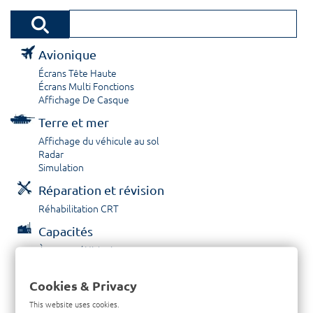
Avionique
Écrans Tête Haute
Écrans Multi Fonctions
Affichage De Casque
Terre et mer
Affichage du véhicule au sol
Radar
Simulation
Réparation et révision
Réhabilitation CRT
Capacités
À propos / Historique
Prestations de service
Carrières
Cookies & Privacy
Contactez nous
This website uses cookies.