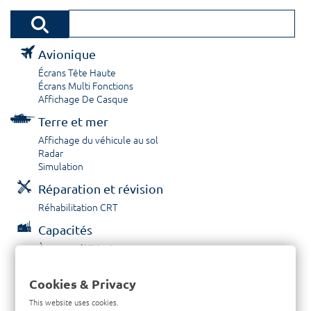
Avionique
Écrans Tête Haute
Écrans Multi Fonctions
Affichage De Casque
Terre et mer
Affichage du véhicule au sol
Radar
Simulation
Réparation et révision
Réhabilitation CRT
Capacités
À propos / Historique
Prestations de service
Carrières
Cookies & Privacy
Contactez nous
This website uses cookies.