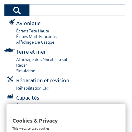
Avionique
Écrans Tête Haute
Écrans Multi Fonctions
Affichage De Casque
Terre et mer
Affichage du véhicule au sol
Radar
Simulation
Réparation et révision
Réhabilitation CRT
Capacités
À propos / Historique
Prestations de service
Carrières
Cookies & Privacy
Contactez nous
This website uses cookies.