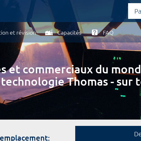
ion et révision
Capacités
FAQ
ires et commerciaux du mond
 technologie Thomas - sur t
D
 remplacement: