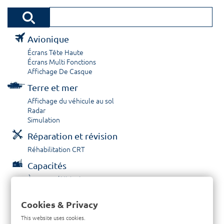
Avionique
Écrans Tête Haute
Écrans Multi Fonctions
Affichage De Casque
Terre et mer
Affichage du véhicule au sol
Radar
Simulation
Réparation et révision
Réhabilitation CRT
Capacités
À propos / Historique
Prestations de service
Carrières
Cookies & Privacy
Contactez nous
This website uses cookies.