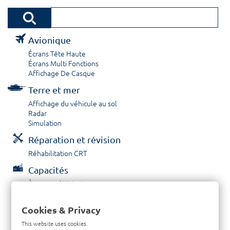
Avionique
Écrans Tête Haute
Écrans Multi Fonctions
Affichage De Casque
Terre et mer
Affichage du véhicule au sol
Radar
Simulation
Réparation et révision
Réhabilitation CRT
Capacités
À propos / Historique
Prestations de service
Carrières
Cookies & Privacy
Contactez nous
This website uses cookies.