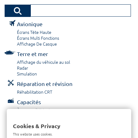
Avionique
Écrans Tête Haute
Écrans Multi Fonctions
Affichage De Casque
Terre et mer
Affichage du véhicule au sol
Radar
Simulation
Réparation et révision
Réhabilitation CRT
Capacités
À propos / Historique
Prestations de service
Carrières
Cookies & Privacy
Contactez nous
This website uses cookies.