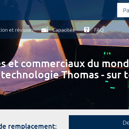
ion et révision
Capacités
FAQ
ires et commerciaux du mond
 technologie Thomas - sur t
D
de remplacement: