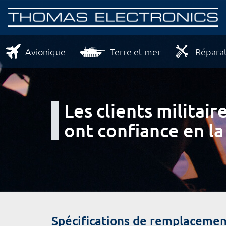
Avionique
Terre et mer
Réparat
Les clients milita
ont confiance en la
Spécifications de remplacemen