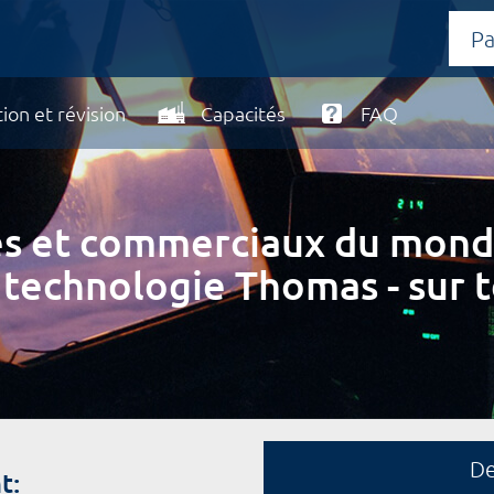
ion et révision
Capacités
FAQ
ires et commerciaux du mond
 technologie Thomas - sur t
D
t: