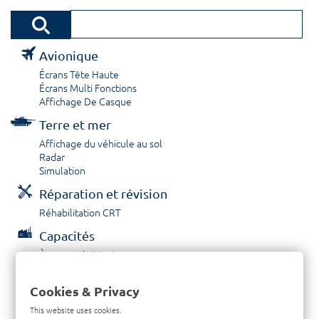
Avionique
Écrans Tête Haute
Écrans Multi Fonctions
Affichage De Casque
Terre et mer
Affichage du véhicule au sol
Radar
Simulation
Réparation et révision
Réhabilitation CRT
Capacités
À propos / Historique
Prestations de service
Carrières
Cookies & Privacy
Contactez nous
This website uses cookies.