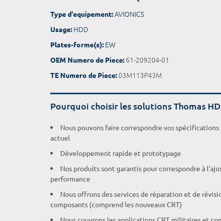
AVIONICS
Type d'equipement:
HDD
Usage:
EW
Plates-forme(s):
61-209204-01
OEM Numero de Piece:
03M113P43M
TE Numero de Piece:
Pourquoi choisir les solutions Thomas H
Nous pouvons faire correspondre vos spécifications
actuel
Développement rapide et prototypage
Nos produits sont garantis pour correspondre à l'aj
performance
Nous offrons des services de réparation et de révisi
composants (comprend les nouveaux CRT)
Nous couvrons les applications CRT militaires et c