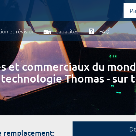
ion et révision
Capacités
FAQ
ires et commerciaux du mond
 technologie Thomas - sur t
D
de remplacement: