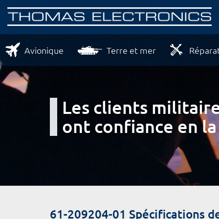
Avionique
Terre et mer
Réparat
Les clients milita
ont confiance en la
61-209204-01 Spécifications 