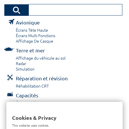
Avionique
Écrans Tête Haute
Écrans Multi Fonctions
Affichage De Casque
Terre et mer
Affichage du véhicule au sol
Radar
Simulation
Réparation et révision
Réhabilitation CRT
Capacités
À propos / Historique
Prestations de service
Carrières
Cookies & Privacy
Contactez nous
This website uses cookies.