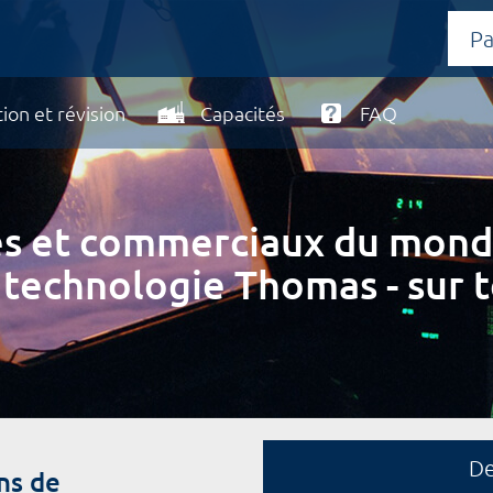
ion et révision
Capacités
FAQ
ires et commerciaux du mond
 technologie Thomas - sur t
D
ns de