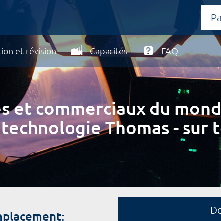
ion et révision
Capacités
FAQ
ires et commerciaux du mond
 technologie Thomas - sur t
D
mplacement: