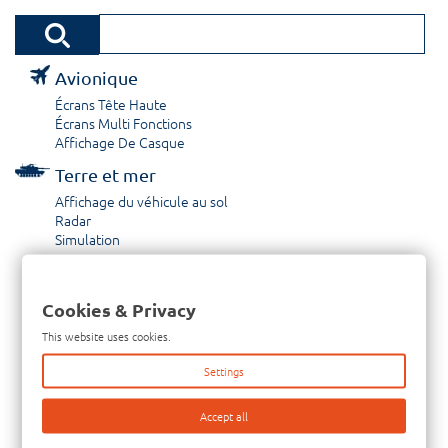
Avionique
Écrans Tête Haute
Écrans Multi Fonctions
Affichage De Casque
Terre et mer
Affichage du véhicule au sol
Radar
Simulation
Réparation et révision
Réhabilitation CRT
Cookies & Privacy
Capacités
This website uses cookies.
À propos / Historique
Settings
Prestations de service
Carrières
Accept all
Contactez nous