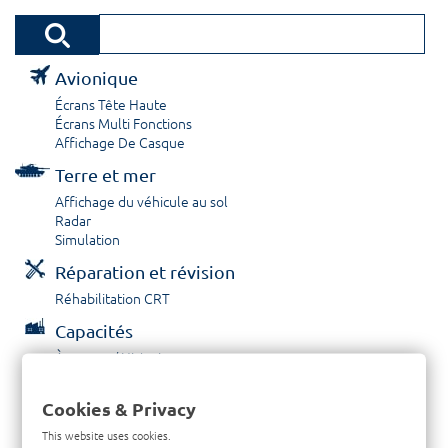
Avionique
Écrans Tête Haute
Écrans Multi Fonctions
Affichage De Casque
Terre et mer
Affichage du véhicule au sol
Radar
Simulation
Réparation et révision
Réhabilitation CRT
Capacités
À propos / Historique
Prestations de service
Carrières
Cookies & Privacy
Contactez nous
This website uses cookies.