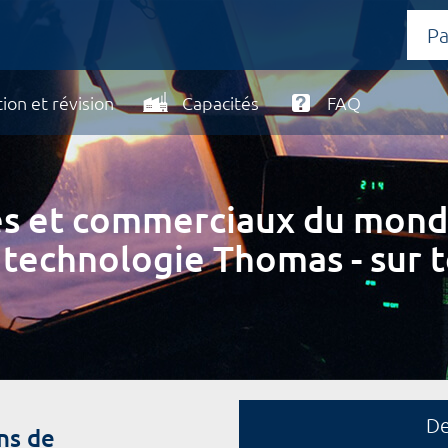
ion et révision
Capacités
FAQ
ires et commerciaux du mond
 technologie Thomas - sur t
D
ns de