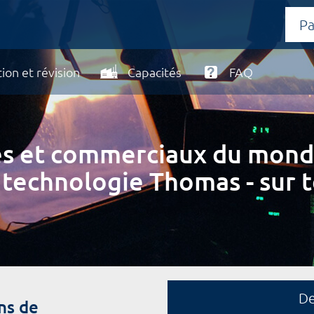
ion et révision
Capacités
FAQ
ires et commerciaux du mond
 technologie Thomas - sur t
D
ns de