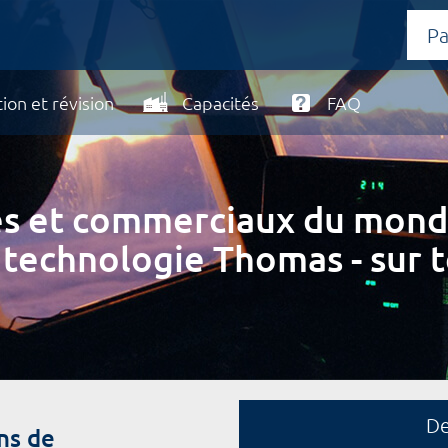
ion et révision
Capacités
FAQ
ires et commerciaux du mond
 technologie Thomas - sur t
D
ns de