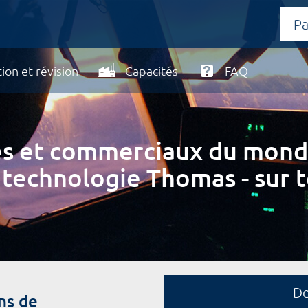
ion et révision
Capacités
FAQ
ires et commerciaux du mond
 technologie Thomas - sur t
D
ns de