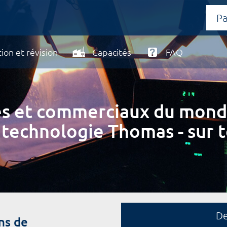
ion et révision
Capacités
FAQ
ires et commerciaux du mond
 technologie Thomas - sur t
D
ns de