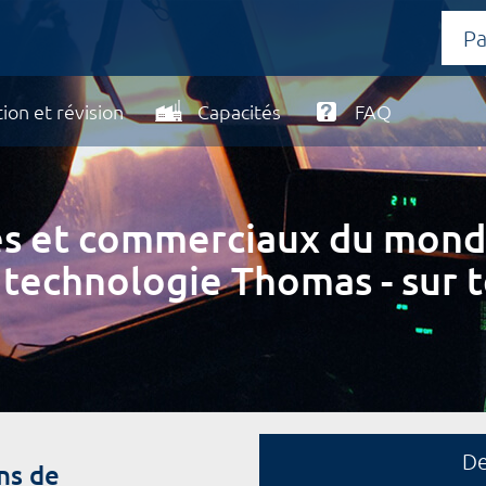
ion et révision
Capacités
FAQ
ires et commerciaux du mond
 technologie Thomas - sur t
D
ns de