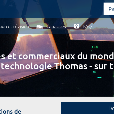
ion et révision
Capacités
FAQ
ires et commerciaux du mond
 technologie Thomas - sur t
D
tions de