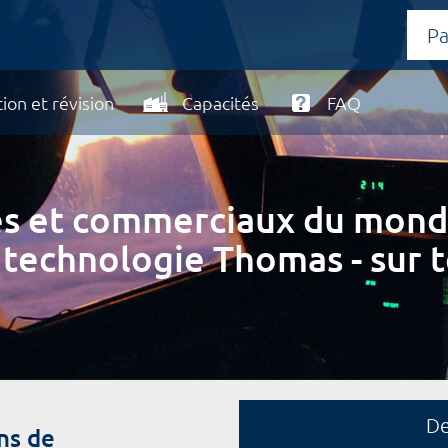
ion et révision
Capacités
FAQ
ires et commerciaux du mond
 technologie Thomas - sur t
D
ns de